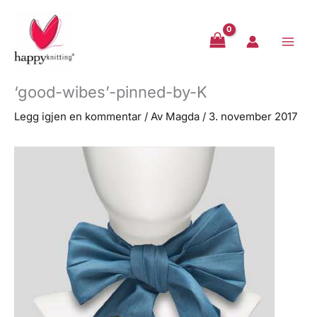
Hopp
rett
til
innholdet
‘good-wibes’-pinned-by-K
Legg igjen en kommentar
/ Av
Magda
/
3. november 2017