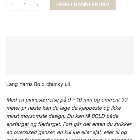
Lang
-
+
LEGG I HANDLEKURV
Yarns
BOLD
chunky
ull
Beskrivelse
antall
Tilleggsinformasjon
Omtaler (0)
Lang Yarns Bold chunky ull
Med en pinnestørrelse på 9 – 10 mm og omtrent 90
meter pr nøste kan du lage de kjappeste og ikke
minst morsomste design. Du kan få BOLD både
ensfarget og flerfarget. Fort går det enten du strikker
en oversized genser, en kul lue eller sjal, eller til og