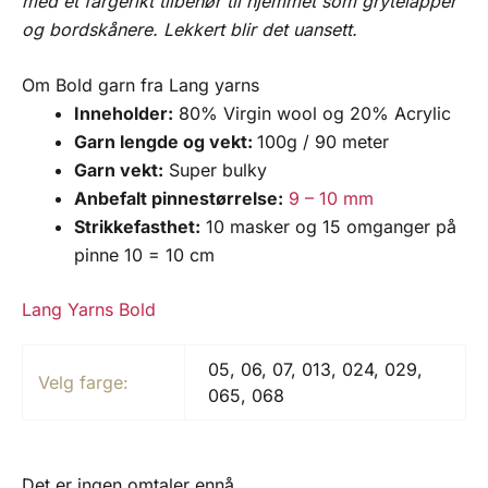
med et fargerikt tilbehør til hjemmet som grytelapper
og bordskånere. Lekkert blir det uansett.
Om Bold garn fra Lang yarns
Inneholder:
80% Virgin wool og 20% Acrylic
Garn lengde og vekt:
100g / 90 meter
Garn vekt:
Super bulky
Anbefalt pinnestørrelse:
9 – 10 mm
Strikkefasthet:
10 masker og 15 omganger på
pinne 10 = 10 cm
Lang Yarns Bold
05, 06, 07, 013, 024, 029,
Velg farge:
065, 068
Det er ingen omtaler ennå.