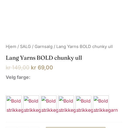
Hjem
/
SALG
/
Garnsalg
/ Lang Yarns BOLD chunky ull
Lang Yarns BOLD chunky ull
Opprinnelig
Nåværende
kr
149,00
kr
69,00
pris
pris
Velg farge:
var:
er:
kr 149,00.
kr 69,00.