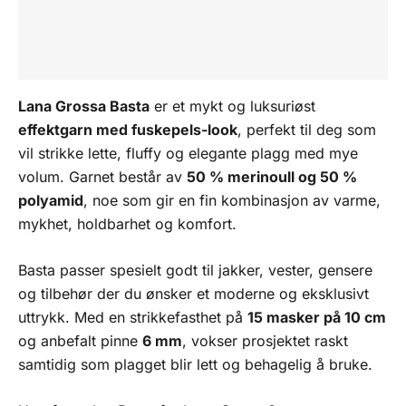
med
Tilleggsinformasjon
fuskepels-
look
Omtaler (0)
antall
Lana Grossa Basta
er et mykt og luksuriøst
effektgarn med fuskepels-look
, perfekt til deg som
vil strikke lette, fluffy og elegante plagg med mye
volum. Garnet består av
50 % merinoull og 50 %
polyamid
, noe som gir en fin kombinasjon av varme,
mykhet, holdbarhet og komfort.
Basta passer spesielt godt til jakker, vester, gensere
og tilbehør der du ønsker et moderne og eksklusivt
uttrykk. Med en strikkefasthet på
15 masker på 10 cm
og anbefalt pinne
6 mm
, vokser prosjektet raskt
samtidig som plagget blir lett og behagelig å bruke.