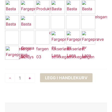
Lana
-
+
LEGG I HANDLEKURV
Grossa
BASTA
–
fluffy
Beskrivelse
effektgarn