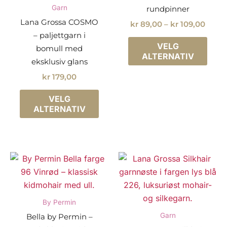
Garn
rundpinner
Lana Grossa COSMO
Priso
kr
89,00
–
kr
109,00
kr 89
– paljettgarn i
Dette
til
VELG
bomull med
prod
kr 10
ALTERNATIV
eksklusiv glans
har
kr
179,00
flere
Dette
varia
VELG
produktet
Alter
ALTERNATIV
har
kan
flere
velg
varianter.
på
Alternativene
prod
kan
velges
på
By Permin
produktsiden
Garn
Bella by Permin –