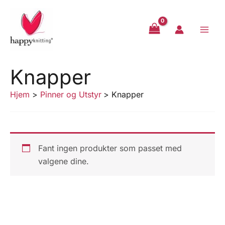
Hopp
rett
til
innholdet
Knapper
Hjem
Pinner og Utstyr
Knapper
Fant ingen produkter som passet med
valgene dine.