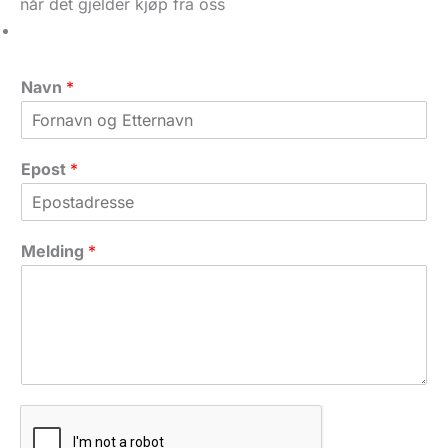
når det gjelder kjøp fra oss
Navn
*
Epost
*
M
Melding
*
e
l
d
i
n
g
E
p
o
s