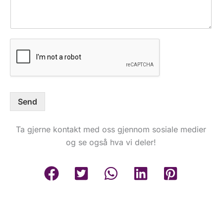
M
e
l
d
i
n
g
Send
Ta gjerne kontakt med oss gjennom sosiale medier
og se også hva vi deler!