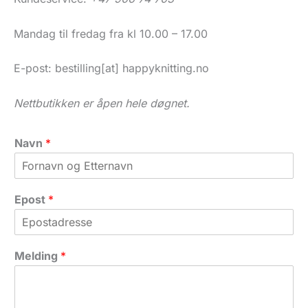
Mandag til fredag fra kl 10.00 – 17.00
E-post: bestilling[at] happyknitting.no
Nettbutikken er åpen hele døgnet.
Navn
*
E
Epost
*
p
o
s
t
Melding
*
N
a
v
n