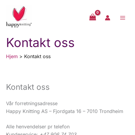
Hopp
rett
til
innholdet
Kontakt oss
Hjem
Kontakt oss
Kontakt oss
Vår forretningsadresse
Happy Knitting AS – Fjordgata 16 – 7010 Trondheim
Alle henvendelser pr telefon
Kundeservice:
+47 906 74 703