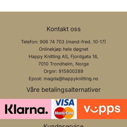
Kontakt oss
Telefon: 906 74 703 (mand-fred. 10-17)
Onlinekjøp hele døgnet
Happy Knitting AS, Fjordgata 16,
7010 Trondheim, Norge
Orgnr: 915800289
Epost: magda@happyknitting.no
Våre betalingsalternativer
Kundeservice