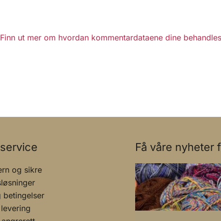
Finn ut mer om hvordan kommentardataene dine behandles
service
Få våre nyheter f
rn og sikre
sløsninger
g betingelser
 levering
 angrerett