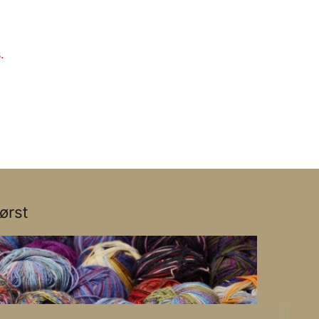
.
ørst