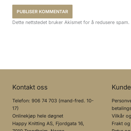
Dette nettstedet bruker Akismet for å redusere spam.
Kontakt oss
Kunde
Telefon: 906 74 703 (mand-fred. 10-
Personve
17)
betaling
Onlinekjøp hele døgnet
Vilkår o
Happy Knitting AS, Fjordgata 16,
Frakt og
7010 Trondheim, Norge
Retur og