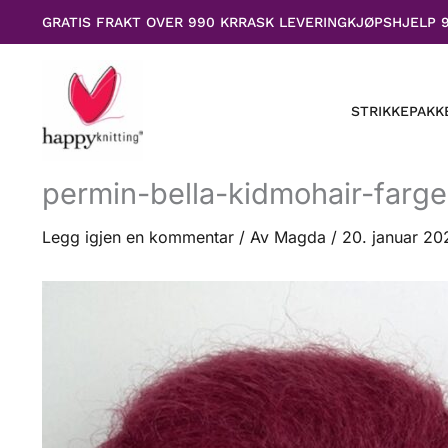
Hopp
GRATIS FRAKT OVER 990 KR
RASK LEVERING
KJØPSHJELP 
rett
til
innholdet
STRIKKEPAKK
permin-bella-kidmohair-farg
Legg igjen en kommentar
/ Av
Magda
/
20. januar 20