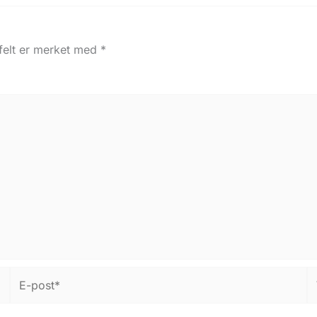
 felt er merket med
*
E-
W
post*