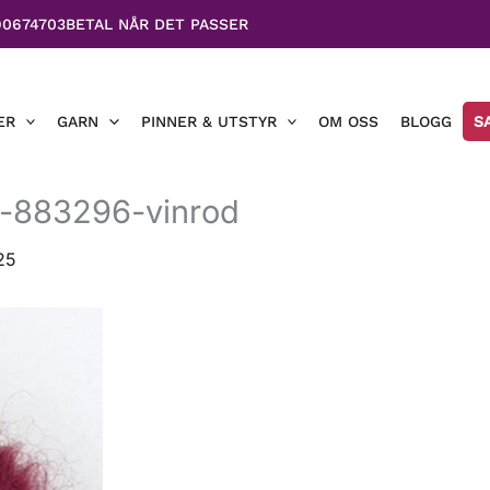
90674703
BETAL NÅR DET PASSER
ER
GARN
PINNER & UTSTYR
OM OSS
BLOGG
S
e-883296-vinrod
25