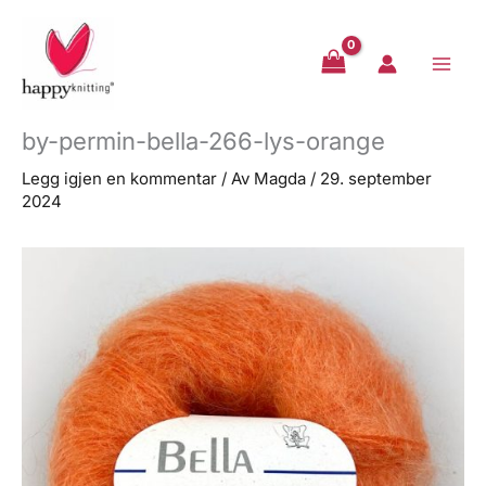
Hopp
rett
til
innholdet
by-permin-bella-266-lys-orange
Legg igjen en kommentar
/ Av
Magda
/
29. september
2024