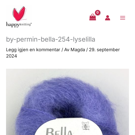
Hopp
rett
til
innholdet
by-permin-bella-254-lyselilla
Legg igjen en kommentar
/ Av
Magda
/
29. september
2024