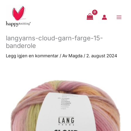
Hopp
rett
til
innholdet
langyarns-cloud-garn-farge-15-
banderole
Legg igjen en kommentar
/ Av
Magda
/
2. august 2024