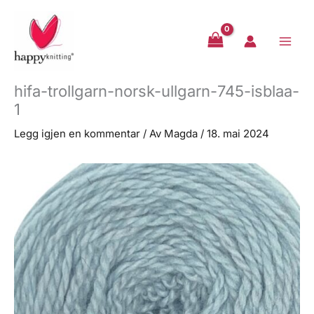
Hopp
rett
til
innholdet
hifa-trollgarn-norsk-ullgarn-745-isblaa-
1
Legg igjen en kommentar
/ Av
Magda
/
18. mai 2024