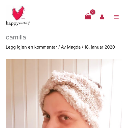
Hopp
rett
til
innholdet
camilla
Legg igjen en kommentar
/ Av
Magda
/
18. januar 2020