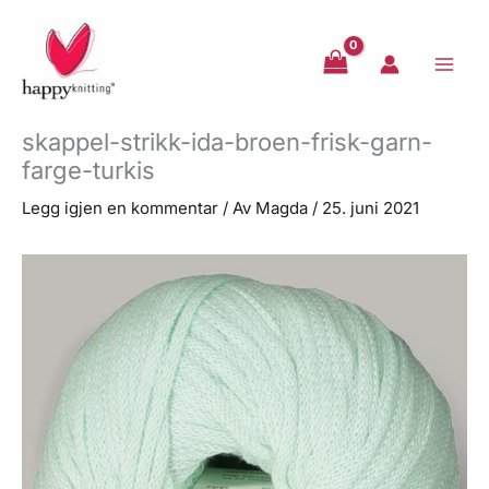
Hopp
rett
til
innholdet
skappel-strikk-ida-broen-frisk-garn-
farge-turkis
Legg igjen en kommentar
/ Av
Magda
/
25. juni 2021