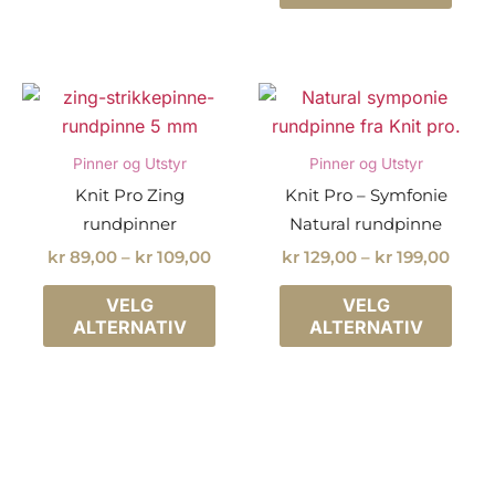
Alternativene
har
kan
flere
velges
varia
på
Alter
produktsiden
kan
velg
Pinner og Utstyr
Pinner og Utstyr
på
Knit Pro Zing
Knit Pro – Symfonie
prod
rundpinner
Natural rundpinne
Prisområde:
Priso
kr
89,00
–
kr
109,00
kr
129,00
–
kr
199,00
kr 89,00
kr 12
Dette
Dette
til
til
VELG
VELG
produktet
prod
kr 109,00
kr 19
ALTERNATIV
ALTERNATIV
har
har
flere
flere
varianter.
varia
Alternativene
Alter
kan
kan
velges
velg