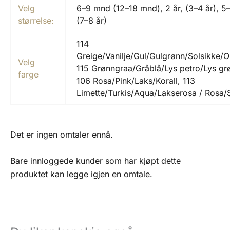
Velg
6–9 mnd (12–18 mnd), 2 år, (3–4 år), 5
størrelse:
(7–8 år)
114
Greige/Vanilje/Gul/Gulgrønn/Solsikke/O
Velg
115 Grønngraa/Gråblå/Lys petro/Lys gr
farge
106 Rosa/Pink/Laks/Korall, 113
Limette/Turkis/Aqua/Lakserosa / Rosa/
Det er ingen omtaler ennå.
Bare innloggede kunder som har kjøpt dette
produktet kan legge igjen en omtale.