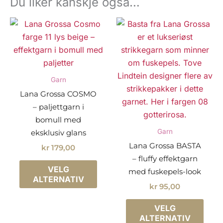
Du liker kanskje også…
Garn
Lana Grossa COSMO
– paljettgarn i
bomull med
Garn
eksklusiv glans
Lana Grossa BASTA
kr
179,00
– fluffy effektgarn
Dette
VELG
med fuskepels-look
produktet
ALTERNATIV
kr
95,00
har
flere
Dette
VELG
varianter.
prod
ALTERNATIV