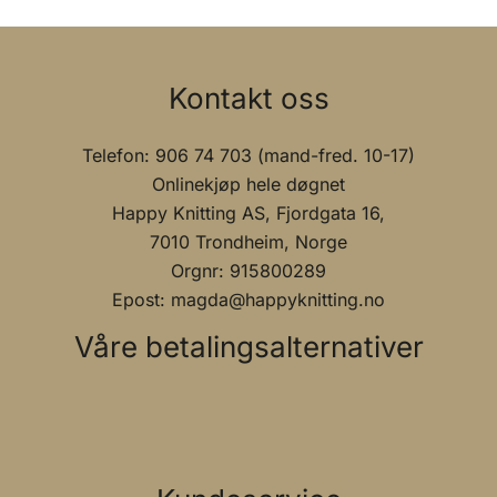
på
på
produktsiden
prod
Kontakt oss
Telefon: 906 74 703 (mand-fred. 10-17)
Onlinekjøp hele døgnet
Happy Knitting AS, Fjordgata 16,
7010 Trondheim, Norge
Orgnr: 915800289
Epost: magda@happyknitting.no
Våre betalingsalternativer