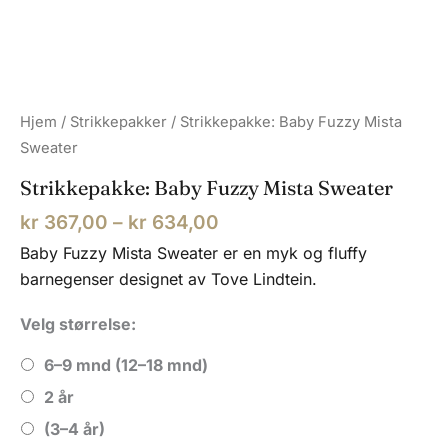
Hjem
/
Strikkepakker
/ Strikkepakke: Baby Fuzzy Mista
Sweater
Strikkepakke: Baby Fuzzy Mista Sweater
Prisområde:
kr
367,00
–
kr
634,00
kr 367,00
Baby Fuzzy Mista Sweater er en myk og fluffy
til
barnegenser designet av
Tove Lindtein
.
kr 634,00
Velg størrelse:
6–9 mnd (12–18 mnd)
2 år
(3–4 år)