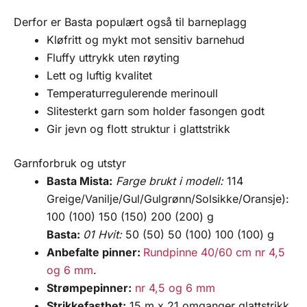
Derfor er Basta populært også til barneplagg
Kløfritt og mykt mot sensitiv barnehud
Fluffy uttrykk uten røyting
Lett og luftig kvalitet
Temperaturregulerende merinoull
Slitesterkt garn som holder fasongen godt
Gir jevn og flott struktur i glattstrikk
Garnforbruk og utstyr
Basta Mista:
Farge brukt i modell:
114
Greige/Vanilje/Gul/Gulgrønn/Solsikke/Oransje):
100 (100) 150 (150) 200 (200) g
Basta:
01
Hvit:
50 (50) 50 (100) 100 (100) g
Anbefalte pinner:
Rundpinne 40/60 cm nr 4,5
og 6 mm
.
Strømpepinner:
nr 4,5 og 6 mm
Strikkefasthet:
15 m x 21 omganger glattstrikk