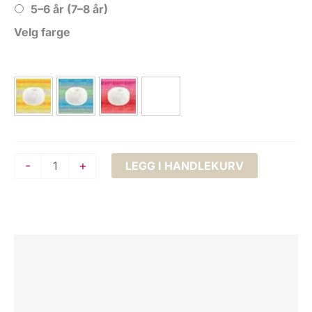
5–6 år (7–8 år)
Velg farge
Strikkepakke:
-
+
LEGG I HANDLEKURV
Baby
Fuzzy
Mista
Sweater
Beskrivelse
antall
Tilleggsinformasjon
Omtaler (0)