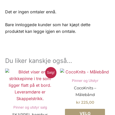
Det er ingen omtaler ennå.
Bare innloggede kunder som har kjøpt dette
produktet kan legge igjen en omtale.
Du liker kanskje også…
Salg!
Pinner og Utstyr
CocoKnits –
Målebånd
kr
225,00
Pinner og utstyr salg
Dette
VELG
SKAPPEL bambus