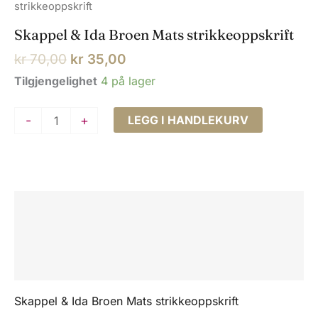
strikkeoppskrift
Skappel & Ida Broen Mats strikkeoppskrift
Opprinnelig
Nåværende
kr
70,00
kr
35,00
pris
pris
Tilgjengelighet
4 på lager
var:
er:
kr 70,00.
kr 35,00.
Skappel
-
+
LEGG I HANDLEKURV
&
Ida
Broen
Mats
Beskrivelse
strikkeoppskrift
antall
Tilleggsinformasjon
Omtaler (0)
Skappel & Ida Broen Mats strikkeoppskrift