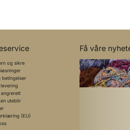
eservice
Få våre nyhete
rn og sikre
sløsninger
g betingelser
 levering
 angrerett
n uteblir
er
rklæring (EU)
oss