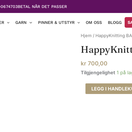
90674703
BETAL NÅR DET PASSER
ER
GARN
PINNER & UTSTYR
OM OSS
BLOGG
S
Hjem
/ HappyKnitting B
HappyKnit
kr
700,00
Tilgjengelighet
1 på l
HappyKnitting
LEGG I HANDLE
BAGGY
jakke
antall