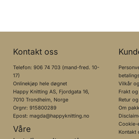
Kontakt oss
Kund
Telefon: 906 74 703 (mand-fred. 10-
Personve
17)
betaling
Onlinekjøp hele døgnet
Vilkår o
Happy Knitting AS, Fjordgata 16,
Frakt og
7010 Trondheim, Norge
Retur og
Orgnr: 915800289
Om pakke
Epost: magda@happyknitting.no
Disclaim
Cookie-e
Våre
Kontakt 