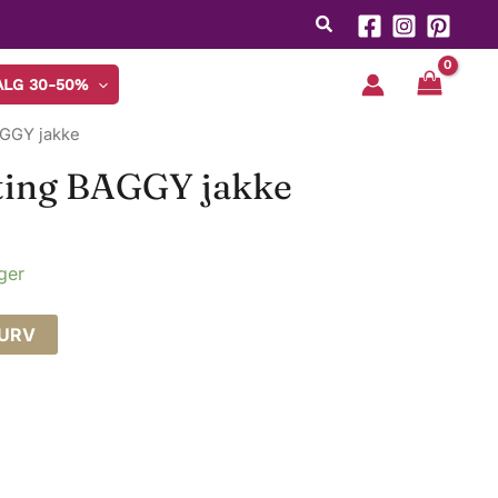
jakke
antall
ALG 30-50%
AGGY jakke
ting BAGGY jakke
ager
KURV