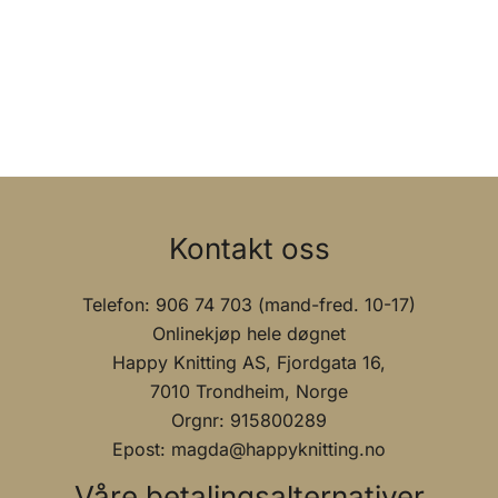
Kontakt oss
Telefon: 906 74 703 (mand-fred. 10-17)
Onlinekjøp hele døgnet
Happy Knitting AS, Fjordgata 16,
7010 Trondheim, Norge
Orgnr: 915800289
Epost: magda@happyknitting.no
Våre betalingsalternativer