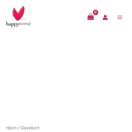
Hopp
rett
til
innholdet
Hjem
/ Gavekort