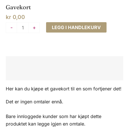
Gavekort
kr
0,00
Gavekort
-
+
LEGG I HANDLEKURV
antall
Beskrivelse
Omtaler (0)
Her kan du kjøpe et gavekort til en som fortjener det!
Det er ingen omtaler ennå.
Bare innloggede kunder som har kjøpt dette
produktet kan legge igjen en omtale.