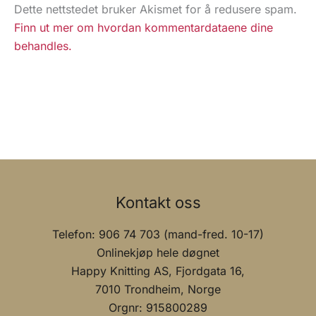
Dette nettstedet bruker Akismet for å redusere spam.
Finn ut mer om hvordan kommentardataene dine
behandles.
Kontakt oss
Telefon: 906 74 703 (mand-fred. 10-17)
Onlinekjøp hele døgnet
Happy Knitting AS, Fjordgata 16,
7010 Trondheim, Norge
Orgnr: 915800289