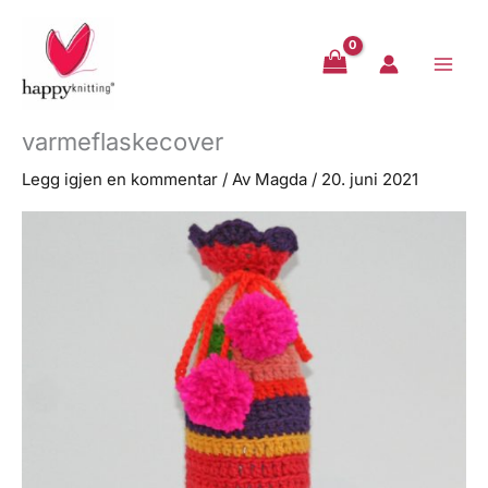
Hopp
rett
til
innholdet
varmeflaskecover
Legg igjen en kommentar
/ Av
Magda
/
20. juni 2021