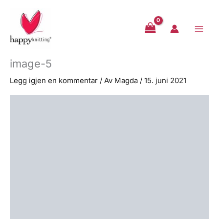
Hopp
rett
til
innholdet
image-5
Legg igjen en kommentar
/ Av
Magda
/
15. juni 2021