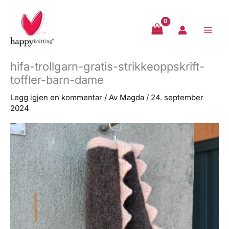
Hopp
rett
til
innholdet
hifa-trollgarn-gratis-strikkeoppskrift-
toffler-barn-dame
Legg igjen en kommentar
/ Av
Magda
/
24. september
2024