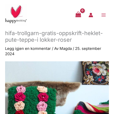
Hopp
rett
til
innholdet
hifa-trollgarn-gratis-oppskrift-heklet-
pute-teppe-i lokker-roser
Legg igjen en kommentar
/ Av
Magda
/
25. september
2024