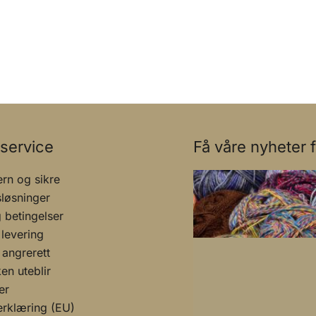
service
Få våre nyheter f
rn og sikre
sløsninger
g betingelser
 levering
 angrerett
n uteblir
er
rklæring (EU)