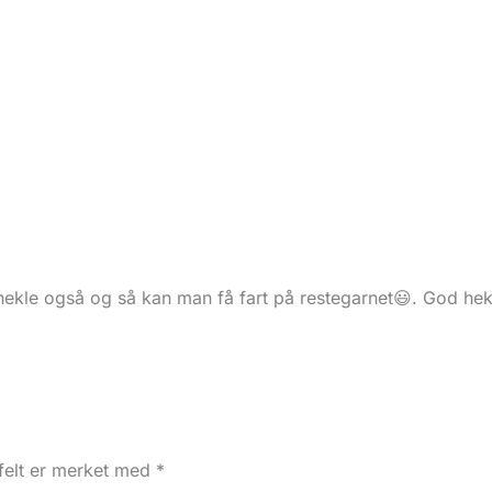
ekle også og så kan man få fart på restegarnet😃. God hek
 felt er merket med
*