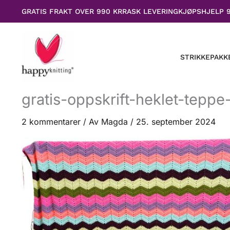
Hopp
GRATIS FRAKT OVER 990 KR
RASK LEVERING
KJØPSHJELP 
rett
til
innholdet
STRIKKEPAKK
gratis-oppskrift-heklet-tepp
2 kommentarer
/ Av
Magda
/
25. september 2024