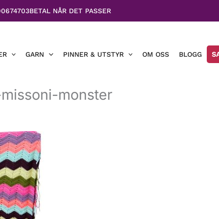
90674703
BETAL NÅR DET PASSER
ER
GARN
PINNER & UTSTYR
OM OSS
BLOGG
S
e-missoni-monster