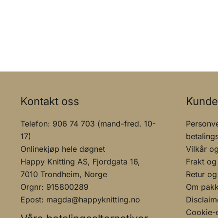
Kontakt oss
Kunde
Telefon: 906 74 703 (mand-fred. 10-
Personve
17)
betaling
Onlinekjøp hele døgnet
Vilkår o
Happy Knitting AS, Fjordgata 16,
Frakt og
7010 Trondheim, Norge
Retur og
Orgnr: 915800289
Om pakke
Epost: magda@happyknitting.no
Disclaim
Cookie-e