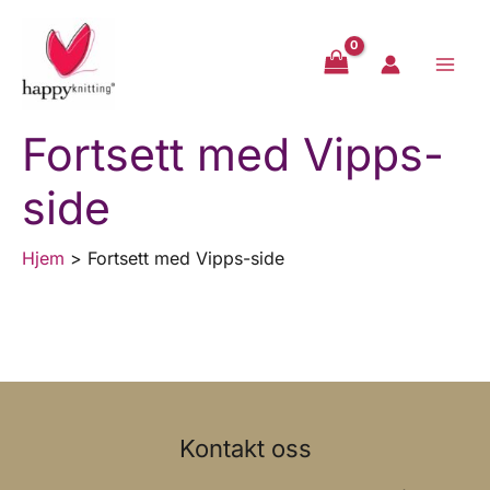
Hopp
rett
til
innholdet
Fortsett med Vipps-
side
Hjem
Fortsett med Vipps-side
Kontakt oss