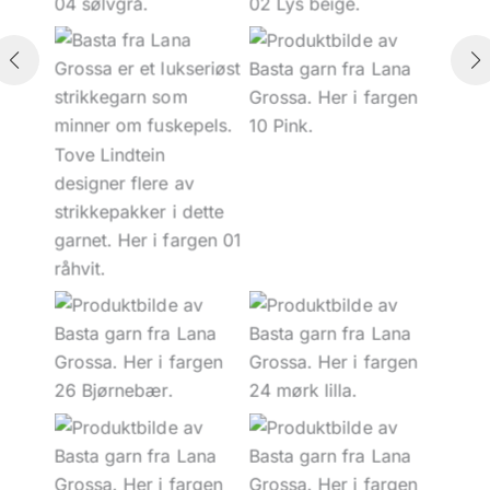
10 Pink
01 Råhvit
26 Bjørnebær
24 Mørk lilla
15 Limegrønn
09 Bringebær