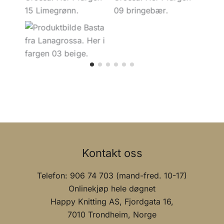
03 Beige
Kontakt oss
Telefon: 906 74 703 (mand-fred. 10-17)
Onlinekjøp hele døgnet
Happy Knitting AS, Fjordgata 16,
7010 Trondheim, Norge