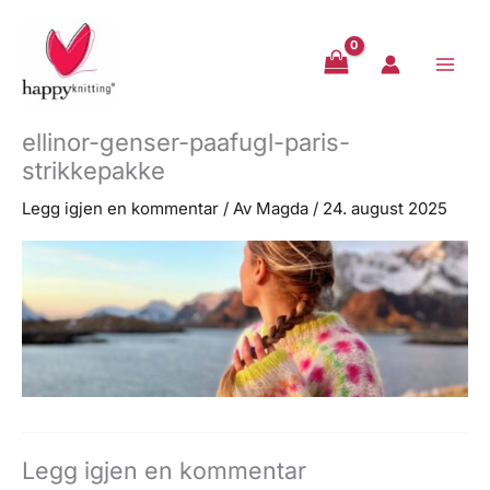
Hopp
rett
til
innholdet
ellinor-genser-paafugl-paris-
strikkepakke
Legg igjen en kommentar
/ Av
Magda
/
24. august 2025
Legg igjen en kommentar