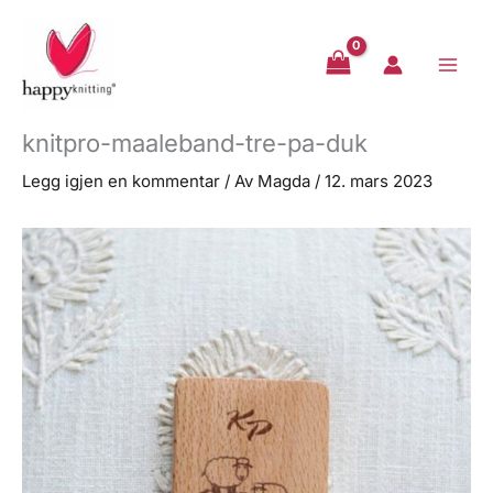
Hopp
rett
til
innholdet
knitpro-maaleband-tre-pa-duk
Legg igjen en kommentar
/ Av
Magda
/
12. mars 2023