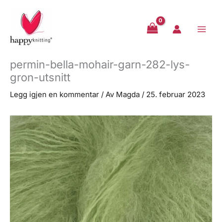
Hopp
rett
til
innholdet
permin-bella-mohair-garn-282-lys-
gron-utsnitt
Legg igjen en kommentar
/ Av
Magda
/
25. februar 2023