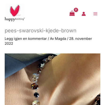
Hopp
rett
til
innholdet
pees-swarovski-kjede-brown
Legg igjen en kommentar
/ Av
Magda
/
28. november
2022