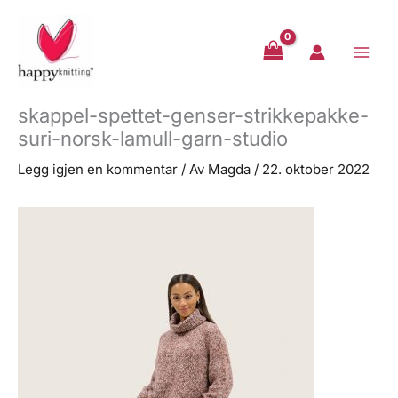
Hopp
rett
til
innholdet
skappel-spettet-genser-strikkepakke-
suri-norsk-lamull-garn-studio
Legg igjen en kommentar
/ Av
Magda
/
22. oktober 2022