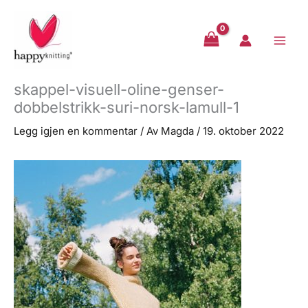
Hopp
rett
til
innholdet
skappel-visuell-oline-genser-
dobbelstrikk-suri-norsk-lamull-1
Legg igjen en kommentar
/ Av
Magda
/
19. oktober 2022