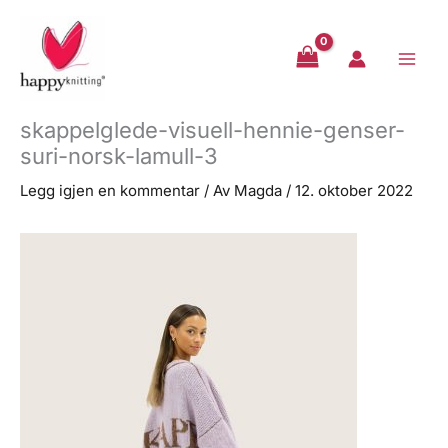
Hopp
rett
til
innholdet
skappelglede-visuell-hennie-genser-
suri-norsk-lamull-3
Legg igjen en kommentar
/ Av
Magda
/
12. oktober 2022