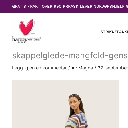
Hopp
GRATIS FRAKT OVER 990 KR
RASK LEVERING
KJØPSHJELP 
rett
til
innholdet
STRIKKEPAKK
skappelglede-mangfold-gense
Legg igjen en kommentar
/ Av
Magda
/
27. septembe