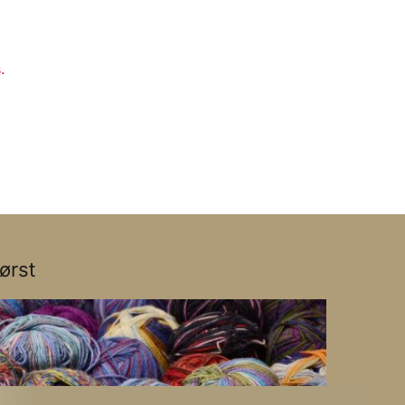
.
ørst