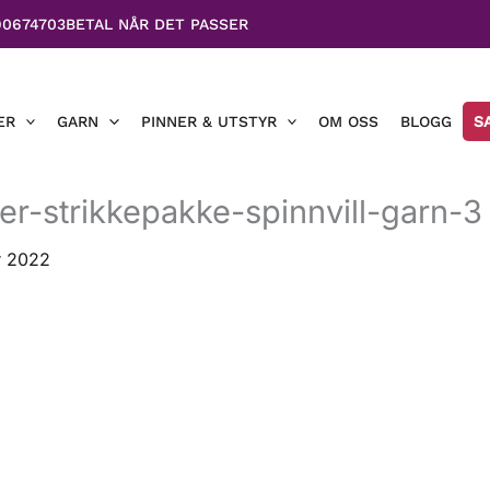
90674703
BETAL NÅR DET PASSER
ER
GARN
PINNER & UTSTYR
OM OSS
BLOGG
S
r-strikkepakke-spinnvill-garn-3
r 2022