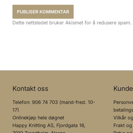
Dette nettstedet bruker Akismet for å redusere spam.
Kontakt oss
Kunde
Telefon: 906 74 703 (mand-fred. 10-
Personve
17)
betaling
Onlinekjøp hele døgnet
Vilkår o
Happy Knitting AS, Fjordgata 16,
Frakt og
7010 Trondheim, Norge
Retur og