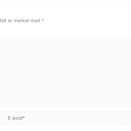
 felt er merket med
*
E-
W
post*