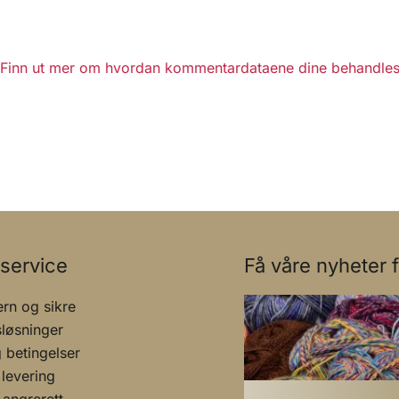
Finn ut mer om hvordan kommentardataene dine behandles
service
Få våre nyheter f
rn og sikre
sløsninger
g betingelser
 levering
 angrerett