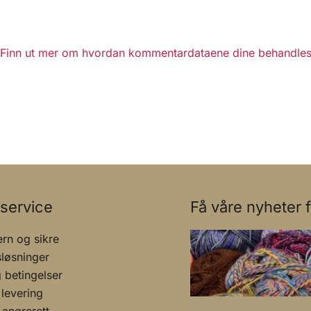
Finn ut mer om hvordan kommentardataene dine behandles
service
Få våre nyheter f
rn og sikre
sløsninger
g betingelser
 levering
 angrerett