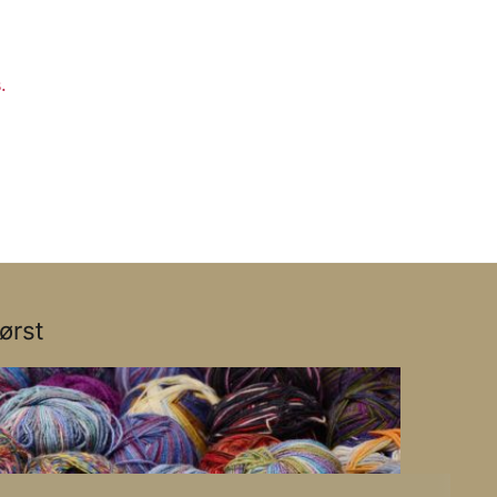
.
ørst