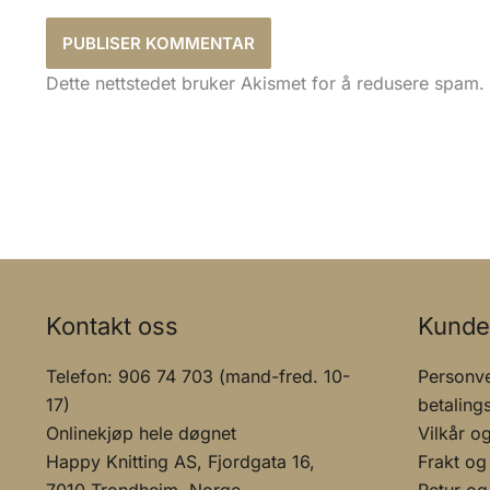
Dette nettstedet bruker Akismet for å redusere spam.
Kontakt oss
Kunde
Telefon: 906 74 703 (mand-fred. 10-
Personve
17)
betaling
Onlinekjøp hele døgnet
Vilkår o
Happy Knitting AS, Fjordgata 16,
Frakt og
7010 Trondheim, Norge
Retur og