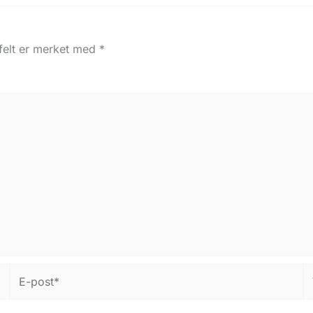
 felt er merket med
*
E-
W
post*