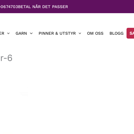
90674703
BETAL NÅR DET PASSER
ER
GARN
PINNER & UTSTYR
OM OSS
BLOGG
S
r-6