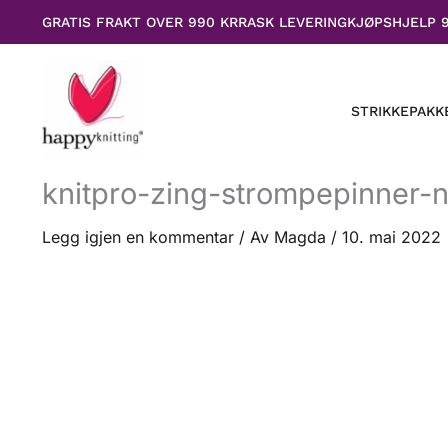
Hopp
GRATIS FRAKT OVER 990 KR
RASK LEVERING
KJØPSHJELP 
rett
til
innholdet
STRIKKEPAKK
knitpro-zing-strompepinner-n
Legg igjen en kommentar
/ Av
Magda
/
10. mai 2022