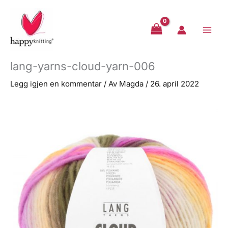
Hopp
rett
til
innholdet
lang-yarns-cloud-yarn-006
Legg igjen en kommentar
/ Av
Magda
/
26. april 2022