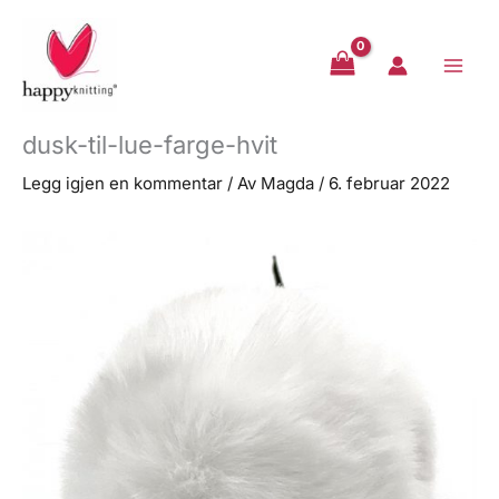
Hopp
rett
til
innholdet
dusk-til-lue-farge-hvit
Legg igjen en kommentar
/ Av
Magda
/
6. februar 2022