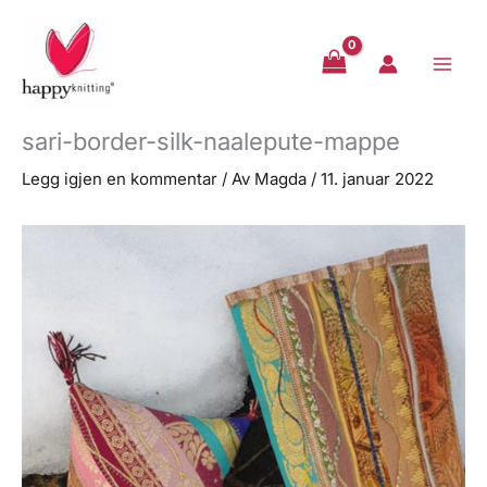
Hopp
rett
til
innholdet
sari-border-silk-naalepute-mappe
Legg igjen en kommentar
/ Av
Magda
/
11. januar 2022