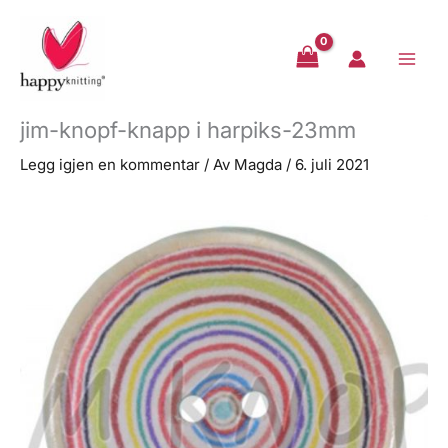
Hopp
rett
til
innholdet
jim-knopf-knapp i harpiks-23mm
Legg igjen en kommentar
/ Av
Magda
/
6. juli 2021