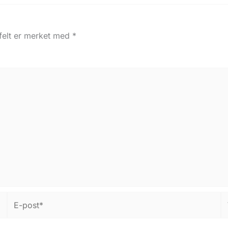
 felt er merket med
*
E-
W
post*