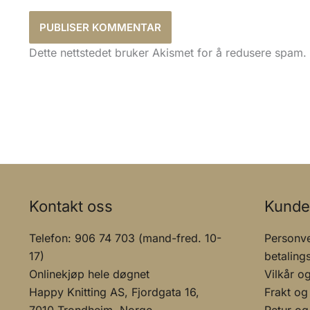
Dette nettstedet bruker Akismet for å redusere spam.
Kontakt oss
Kunde
Telefon: 906 74 703 (mand-fred. 10-
Personve
17)
betaling
Onlinekjøp hele døgnet
Vilkår o
Happy Knitting AS, Fjordgata 16,
Frakt og
7010 Trondheim, Norge
Retur og