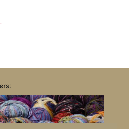
.
ørst