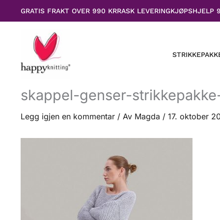
Hopp
GRATIS FRAKT OVER 990 KR
RASK LEVERING
KJØPSHJELP 
rett
til
innholdet
STRIKKEPAKK
skappel-genser-strikkepakke-
Legg igjen en kommentar
/ Av
Magda
/
17. oktober 2