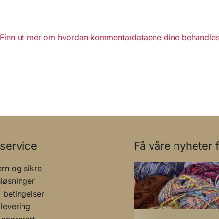
Finn ut mer om hvordan kommentardataene dine behandles
service
Få våre nyheter f
rn og sikre
sløsninger
g betingelser
 levering
 angrerett