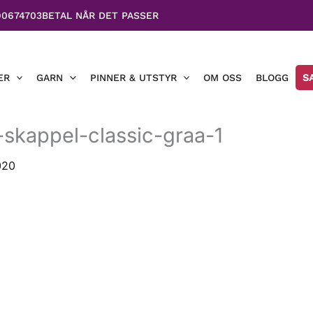
90674703
BETAL NÅR DET PASSER
ER
GARN
PINNER & UTSTYR
OM OSS
BLOGG
S
skappel-classic-graa-1
020