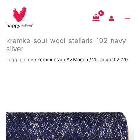
Hopp
rett
til
innholdet
kremke-soul-wool-stellaris-192-navy-
silver
Legg igjen en kommentar
/ Av
Magda
/
25. august 2020