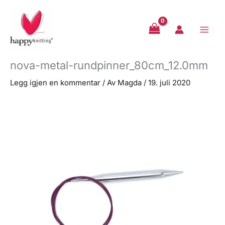
Hopp
rett
til
innholdet
nova-metal-rundpinner_80cm_12.0mm
Legg igjen en kommentar
/ Av
Magda
/
19. juli 2020