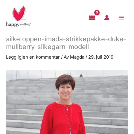
Hopp
rett
til
innholdet
silketoppen-imada-strikkepakke-duke-
mullberry-silkegarn-modell
Legg igjen en kommentar
/ Av
Magda
/
29. juli 2019