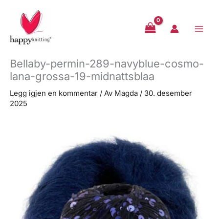
Hopp
rett
til
innholdet
Bellaby-permin-289-navyblue-cosmo-
lana-grossa-19-midnattsblaa
Legg igjen en kommentar
/ Av
Magda
/
30. desember
2025