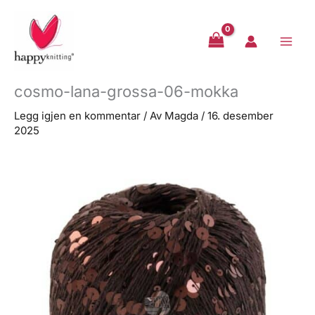
Hopp
rett
til
innholdet
cosmo-lana-grossa-06-mokka
Legg igjen en kommentar
/ Av
Magda
/
16. desember
2025