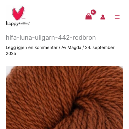
Hopp
rett
til
innholdet
hifa-luna-ullgarn-442-rodbron
Legg igjen en kommentar
/ Av
Magda
/
24. september
2025