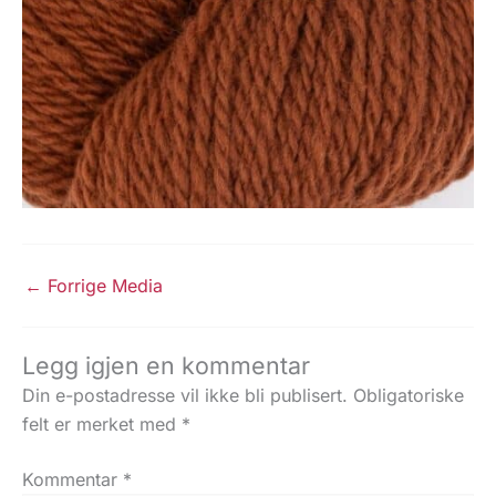
←
Forrige Media
Legg igjen en kommentar
Din e-postadresse vil ikke bli publisert.
Obligatoriske
felt er merket med
*
Kommentar
*