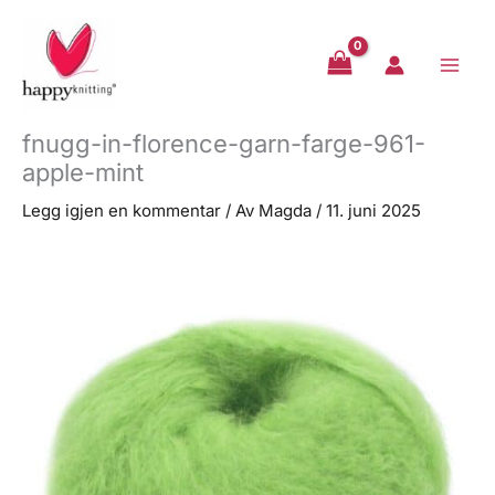
Hopp
rett
til
innholdet
fnugg-in-florence-garn-farge-961-
apple-mint
Legg igjen en kommentar
/ Av
Magda
/
11. juni 2025