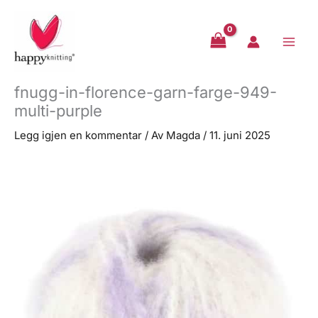
Hopp
rett
til
innholdet
fnugg-in-florence-garn-farge-949-
multi-purple
Legg igjen en kommentar
/ Av
Magda
/
11. juni 2025