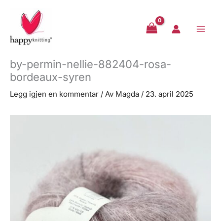
Hopp
rett
til
innholdet
by-permin-nellie-882404-rosa-
bordeaux-syren
Legg igjen en kommentar
/ Av
Magda
/
23. april 2025