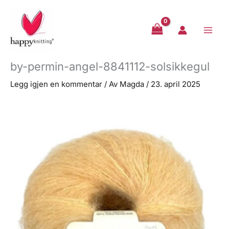
Hopp
rett
til
innholdet
by-permin-angel-8841112-solsikkegul
Legg igjen en kommentar
/ Av
Magda
/
23. april 2025