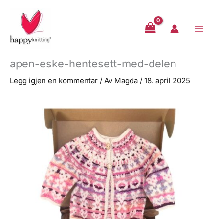
Hopp
rett
til
innholdet
apen-eske-hentesett-med-delen
Legg igjen en kommentar
/ Av
Magda
/
18. april 2025