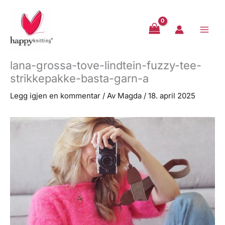
Hopp
rett
til
innholdet
lana-grossa-tove-lindtein-fuzzy-tee-
strikkepakke-basta-garn-a
Legg igjen en kommentar
/ Av
Magda
/
18. april 2025